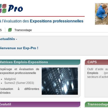
 à l'évaluation des
Expositions professionnelles
S
Transcodage
ctualités -
Bienvenue sur Exp-Pro !
Matrices Emplois-Expositions
CAPS
Repérage et évaluation de
Outil d’aide 
’exposition professionnelle
Emplois
(pro
secteurs d’activi
Matgéné
Sumex2 (Sumer 2003)
Évaluation à différentes
périodes
Evalutil
Transcodag