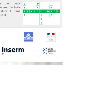
ce d’un code
cteur d'activité
lature A dans
re B