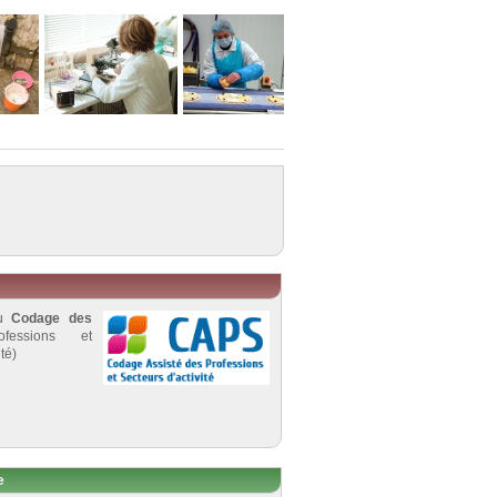
au
Codage des
fessions et
té)
e