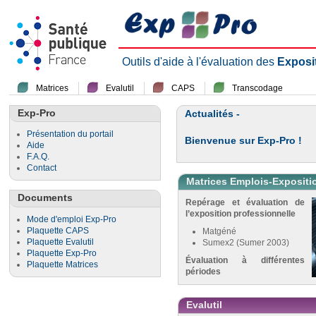
Outils d'aide à l'évaluation des
Exposi
Matrices
Evalutil
CAPS
Transcodage
Exp-Pro
Actualités -
Présentation du portail
Bienvenue sur Exp-Pro !
Aide
F.A.Q.
Contact
Matrices Emplois-Expositi
Documents
Repérage et évaluation de
l’exposition professionnelle
Mode d'emploi Exp-Pro
Plaquette CAPS
Matgéné
Plaquette Evalutil
Sumex2 (Sumer 2003)
Plaquette Exp-Pro
Évaluation à différentes
Plaquette Matrices
périodes
Evalutil