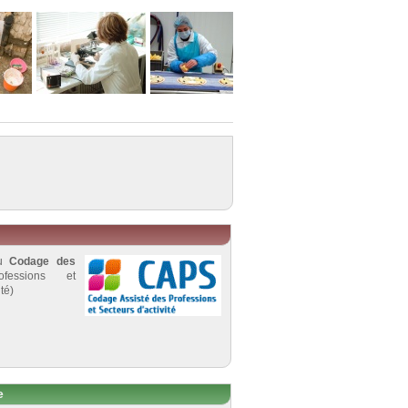
au
Codage des
fessions et
té)
e