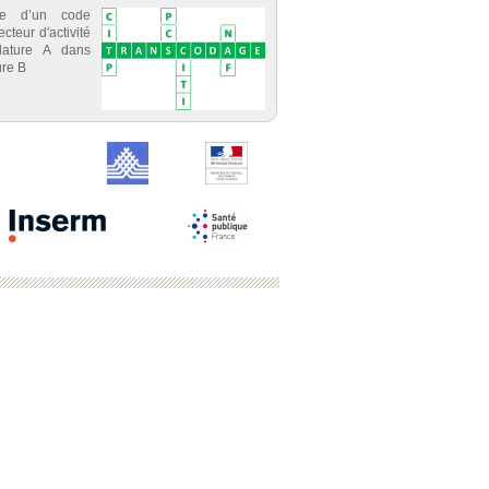
ce d’un code
cteur d'activité
lature A dans
re B