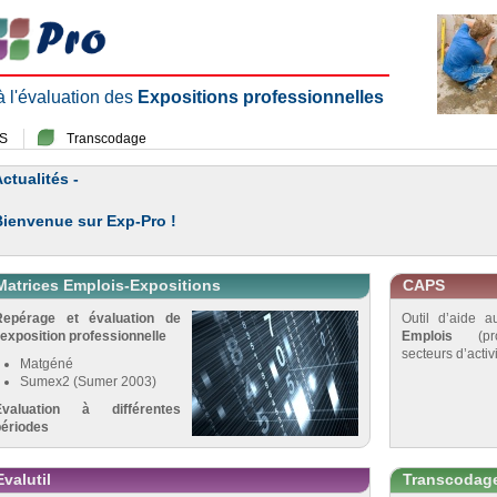
 à l'évaluation des
Expositions professionnelles
S
Transcodage
ctualités -
Bienvenue sur Exp-Pro !
Matrices Emplois-Expositions
CAPS
Repérage et évaluation de
Outil d’aide 
’exposition professionnelle
Emplois
(pro
secteurs d’activi
Matgéné
Sumex2 (Sumer 2003)
Évaluation à différentes
périodes
Evalutil
Transcodag