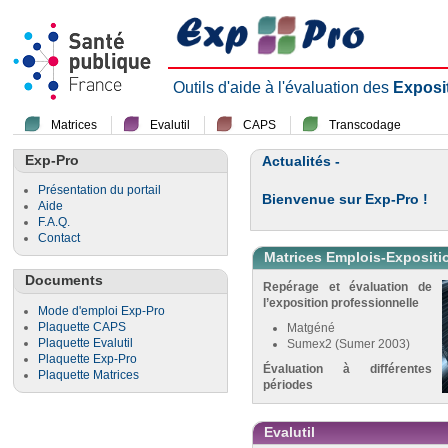
Outils d'aide à l'évaluation des
Exposi
Matrices
Evalutil
CAPS
Transcodage
Exp-Pro
Actualités -
Présentation du portail
Bienvenue sur Exp-Pro !
Aide
F.A.Q.
Contact
Matrices Emplois-Expositi
Documents
Repérage et évaluation de
l’exposition professionnelle
Mode d'emploi Exp-Pro
Plaquette CAPS
Matgéné
Plaquette Evalutil
Sumex2 (Sumer 2003)
Plaquette Exp-Pro
Évaluation à différentes
Plaquette Matrices
périodes
Evalutil