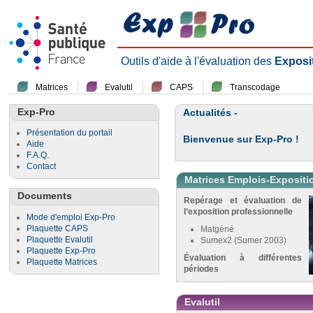
Outils d'aide à l'évaluation des
Exposi
Matrices
Evalutil
CAPS
Transcodage
Exp-Pro
Actualités -
Présentation du portail
Bienvenue sur Exp-Pro !
Aide
F.A.Q.
Contact
Matrices Emplois-Expositi
Documents
Repérage et évaluation de
l’exposition professionnelle
Mode d'emploi Exp-Pro
Plaquette CAPS
Matgéné
Plaquette Evalutil
Sumex2 (Sumer 2003)
Plaquette Exp-Pro
Évaluation à différentes
Plaquette Matrices
périodes
Evalutil