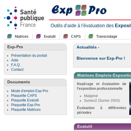
Outils d'aide à l'évaluation des
Exposi
Matrices
Evalutil
CAPS
Transcodage
Exp-Pro
Actualités -
Présentation du portail
Bienvenue sur Exp-Pro !
Aide
F.A.Q.
Contact
Matrices Emplois-Expositi
Documents
Repérage et évaluation de
l’exposition professionnelle
Mode d'emploi Exp-Pro
Plaquette CAPS
Matgéné
Plaquette Evalutil
Sumex2 (Sumer 2003)
Plaquette Exp-Pro
Évaluation à différentes
Plaquette Matrices
périodes
Evalutil