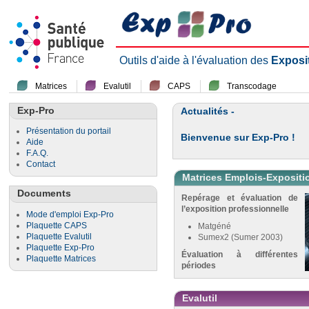
Outils d'aide à l'évaluation des
Exposi
Matrices
Evalutil
CAPS
Transcodage
Exp-Pro
Actualités -
Présentation du portail
Bienvenue sur Exp-Pro !
Aide
F.A.Q.
Contact
Matrices Emplois-Expositi
Documents
Repérage et évaluation de
l’exposition professionnelle
Mode d'emploi Exp-Pro
Plaquette CAPS
Matgéné
Plaquette Evalutil
Sumex2 (Sumer 2003)
Plaquette Exp-Pro
Évaluation à différentes
Plaquette Matrices
périodes
Evalutil