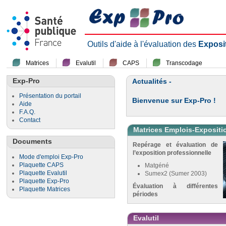
Outils d'aide à l'évaluation des
Exposi
Matrices
Evalutil
CAPS
Transcodage
Exp-Pro
Actualités -
Présentation du portail
Bienvenue sur Exp-Pro !
Aide
F.A.Q.
Contact
Matrices Emplois-Expositi
Documents
Repérage et évaluation de
l’exposition professionnelle
Mode d'emploi Exp-Pro
Plaquette CAPS
Matgéné
Plaquette Evalutil
Sumex2 (Sumer 2003)
Plaquette Exp-Pro
Évaluation à différentes
Plaquette Matrices
périodes
Evalutil