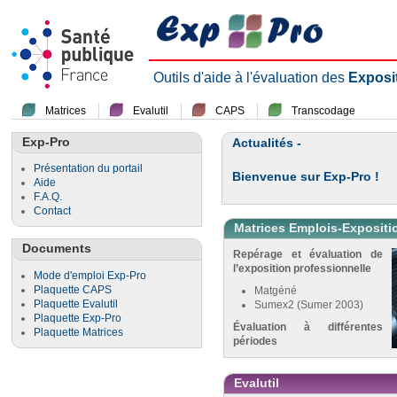
Outils d'aide à l'évaluation des
Exposi
Matrices
Evalutil
CAPS
Transcodage
Exp-Pro
Actualités -
Présentation du portail
Bienvenue sur Exp-Pro !
Aide
F.A.Q.
Contact
Matrices Emplois-Expositi
Documents
Repérage et évaluation de
l’exposition professionnelle
Mode d'emploi Exp-Pro
Plaquette CAPS
Matgéné
Plaquette Evalutil
Sumex2 (Sumer 2003)
Plaquette Exp-Pro
Évaluation à différentes
Plaquette Matrices
périodes
Evalutil