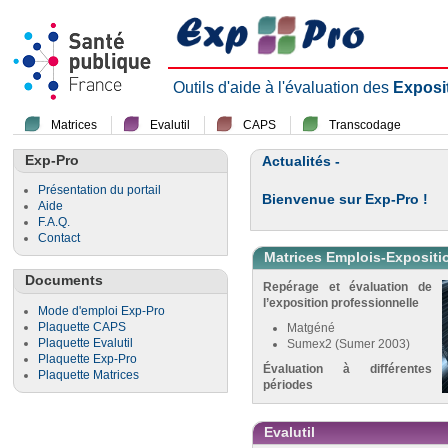
Outils d'aide à l'évaluation des
Exposi
Matrices
Evalutil
CAPS
Transcodage
Exp-Pro
Actualités -
Présentation du portail
Bienvenue sur Exp-Pro !
Aide
F.A.Q.
Contact
Matrices Emplois-Expositi
Documents
Repérage et évaluation de
l’exposition professionnelle
Mode d'emploi Exp-Pro
Plaquette CAPS
Matgéné
Plaquette Evalutil
Sumex2 (Sumer 2003)
Plaquette Exp-Pro
Évaluation à différentes
Plaquette Matrices
périodes
Evalutil