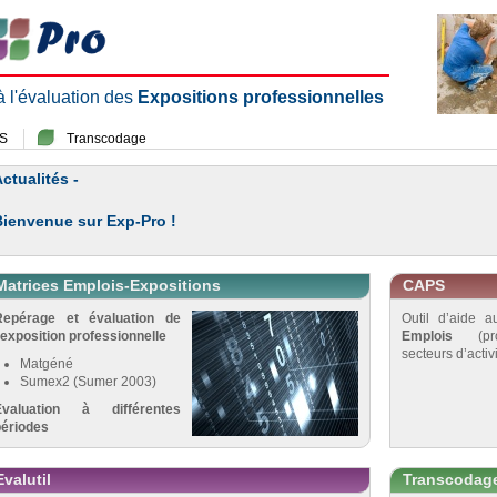
 à l'évaluation des
Expositions professionnelles
S
Transcodage
ctualités -
Bienvenue sur Exp-Pro !
Matrices Emplois-Expositions
CAPS
Repérage et évaluation de
Outil d’aide 
’exposition professionnelle
Emplois
(pro
secteurs d’activi
Matgéné
Sumex2 (Sumer 2003)
Évaluation à différentes
périodes
Evalutil
Transcodag