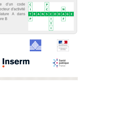
ce d’un code
cteur d'activité
lature A dans
re B