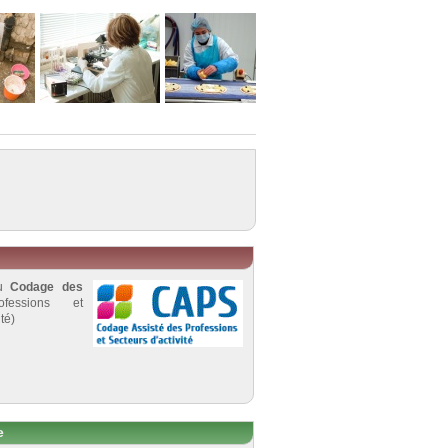
au
Codage des
fessions et
té)
e