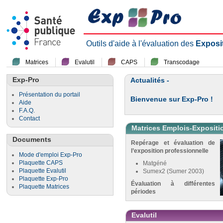
Outils d'aide à l'évaluation des
Exposi
Matrices
Evalutil
CAPS
Transcodage
Exp-Pro
Actualités -
Présentation du portail
Bienvenue sur Exp-Pro !
Aide
F.A.Q.
Contact
Matrices Emplois-Expositi
Documents
Repérage et évaluation de
l’exposition professionnelle
Mode d'emploi Exp-Pro
Plaquette CAPS
Matgéné
Plaquette Evalutil
Sumex2 (Sumer 2003)
Plaquette Exp-Pro
Évaluation à différentes
Plaquette Matrices
périodes
Evalutil