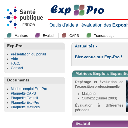
Outils d'aide à l'évaluation des
Exposi
Matrices
Evalutil
CAPS
Transcodage
Exp-Pro
Actualités -
Présentation du portail
Bienvenue sur Exp-Pro !
Aide
F.A.Q.
Contact
Matrices Emplois-Expositi
Documents
Repérage et évaluation de
l’exposition professionnelle
Mode d'emploi Exp-Pro
Plaquette CAPS
Matgéné
Plaquette Evalutil
Sumex2 (Sumer 2003)
Plaquette Exp-Pro
Évaluation à différentes
Plaquette Matrices
périodes
Evalutil