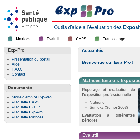
Outils d'aide à l'évaluation des
Exposi
Matrices
Evalutil
CAPS
Transcodage
Exp-Pro
Actualités -
Présentation du portail
Bienvenue sur Exp-Pro !
Aide
F.A.Q.
Contact
Matrices Emplois-Expositi
Documents
Repérage et évaluation de
l’exposition professionnelle
Mode d'emploi Exp-Pro
Plaquette CAPS
Matgéné
Plaquette Evalutil
Sumex2 (Sumer 2003)
Plaquette Exp-Pro
Évaluation à différentes
Plaquette Matrices
périodes
Evalutil