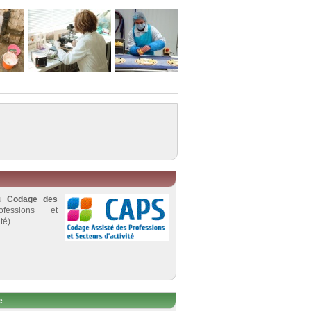
au
Codage des
fessions et
té)
e