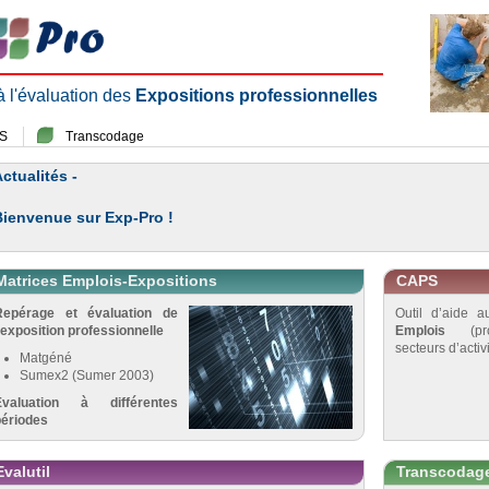
 à l'évaluation des
Expositions professionnelles
S
Transcodage
ctualités -
Bienvenue sur Exp-Pro !
Matrices Emplois-Expositions
CAPS
Repérage et évaluation de
Outil d’aide 
’exposition professionnelle
Emplois
(pro
secteurs d’activi
Matgéné
Sumex2 (Sumer 2003)
Évaluation à différentes
périodes
Evalutil
Transcodag