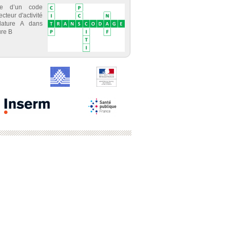
ce d’un code
cteur d'activité
lature A dans
re B