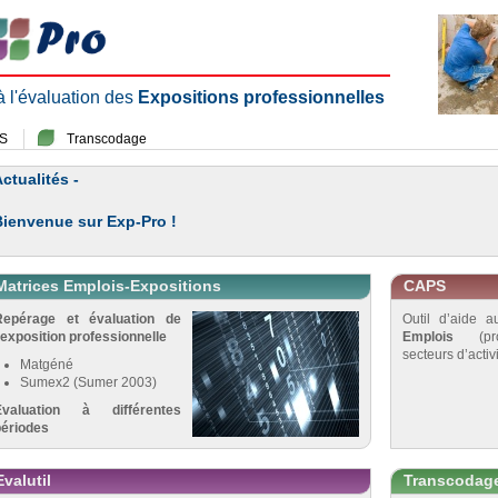
 à l'évaluation des
Expositions professionnelles
S
Transcodage
ctualités -
Bienvenue sur Exp-Pro !
Matrices Emplois-Expositions
CAPS
Repérage et évaluation de
Outil d’aide 
’exposition professionnelle
Emplois
(pro
secteurs d’activi
Matgéné
Sumex2 (Sumer 2003)
Évaluation à différentes
périodes
Evalutil
Transcodag