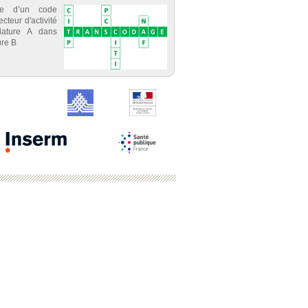
ce d’un code
cteur d'activité
lature A dans
re B