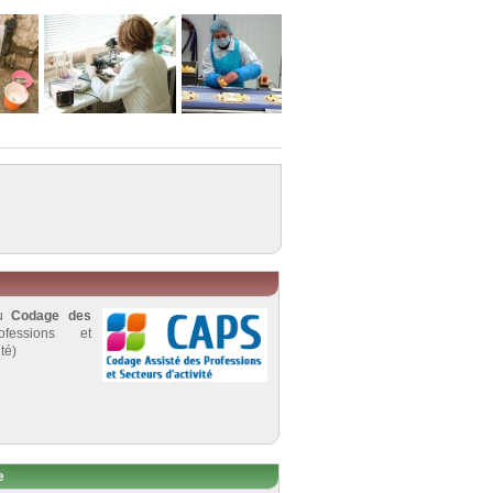
au
Codage des
fessions et
té)
e