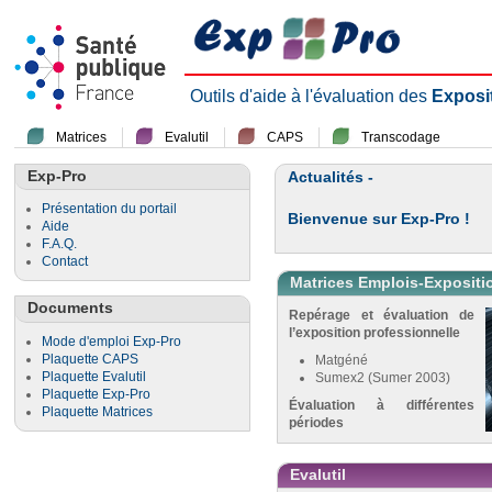
Outils d'aide à l'évaluation des
Exposi
Matrices
Evalutil
CAPS
Transcodage
Exp-Pro
Actualités -
Présentation du portail
Bienvenue sur Exp-Pro !
Aide
F.A.Q.
Contact
Matrices Emplois-Expositi
Documents
Repérage et évaluation de
l’exposition professionnelle
Mode d'emploi Exp-Pro
Plaquette CAPS
Matgéné
Plaquette Evalutil
Sumex2 (Sumer 2003)
Plaquette Exp-Pro
Évaluation à différentes
Plaquette Matrices
périodes
Evalutil