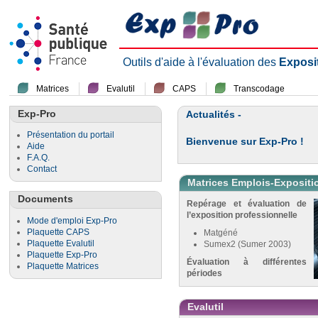
Outils d'aide à l'évaluation des
Exposi
Matrices
Evalutil
CAPS
Transcodage
Exp-Pro
Actualités -
Présentation du portail
Bienvenue sur Exp-Pro !
Aide
F.A.Q.
Contact
Matrices Emplois-Expositi
Documents
Repérage et évaluation de
l’exposition professionnelle
Mode d'emploi Exp-Pro
Plaquette CAPS
Matgéné
Plaquette Evalutil
Sumex2 (Sumer 2003)
Plaquette Exp-Pro
Évaluation à différentes
Plaquette Matrices
périodes
Evalutil