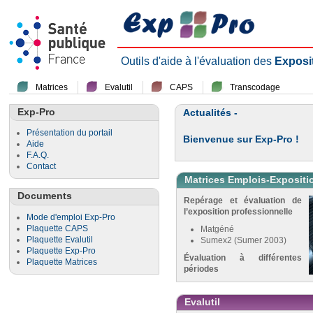
Outils d'aide à l'évaluation des
Exposi
Matrices
Evalutil
CAPS
Transcodage
Exp-Pro
Actualités -
Présentation du portail
Bienvenue sur Exp-Pro !
Aide
F.A.Q.
Contact
Matrices Emplois-Expositi
Documents
Repérage et évaluation de
l’exposition professionnelle
Mode d'emploi Exp-Pro
Plaquette CAPS
Matgéné
Plaquette Evalutil
Sumex2 (Sumer 2003)
Plaquette Exp-Pro
Évaluation à différentes
Plaquette Matrices
périodes
Evalutil