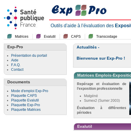
Outils d'aide à l'évaluation des
Exposi
Matrices
Evalutil
CAPS
Transcodage
Exp-Pro
Actualités -
Présentation du portail
Bienvenue sur Exp-Pro !
Aide
F.A.Q.
Contact
Matrices Emplois-Expositi
Documents
Repérage et évaluation de
l’exposition professionnelle
Mode d'emploi Exp-Pro
Plaquette CAPS
Matgéné
Plaquette Evalutil
Sumex2 (Sumer 2003)
Plaquette Exp-Pro
Évaluation à différentes
Plaquette Matrices
périodes
Evalutil