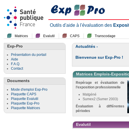
Outils d'aide à l'évaluation des
Exposi
Matrices
Evalutil
CAPS
Transcodage
Exp-Pro
Actualités -
Présentation du portail
Bienvenue sur Exp-Pro !
Aide
F.A.Q.
Contact
Matrices Emplois-Expositi
Documents
Repérage et évaluation de
l’exposition professionnelle
Mode d'emploi Exp-Pro
Plaquette CAPS
Matgéné
Plaquette Evalutil
Sumex2 (Sumer 2003)
Plaquette Exp-Pro
Évaluation à différentes
Plaquette Matrices
périodes
Evalutil