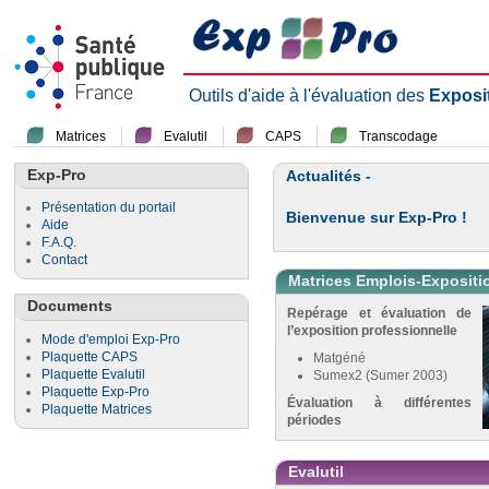
Outils d'aide à l'évaluation des
Exposi
Matrices
Evalutil
CAPS
Transcodage
Exp-Pro
Actualités -
Présentation du portail
Bienvenue sur Exp-Pro !
Aide
F.A.Q.
Contact
Matrices Emplois-Expositi
Documents
Repérage et évaluation de
l’exposition professionnelle
Mode d'emploi Exp-Pro
Plaquette CAPS
Matgéné
Plaquette Evalutil
Sumex2 (Sumer 2003)
Plaquette Exp-Pro
Évaluation à différentes
Plaquette Matrices
périodes
Evalutil