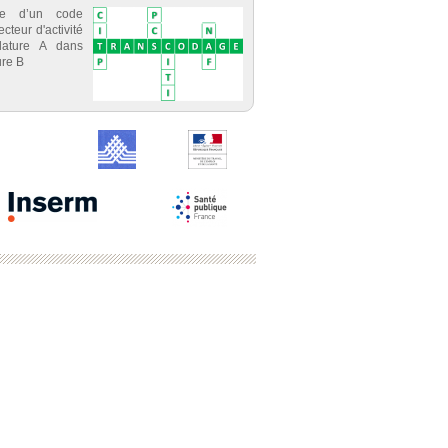
ce d’un code
cteur d'activité
lature A dans
re B