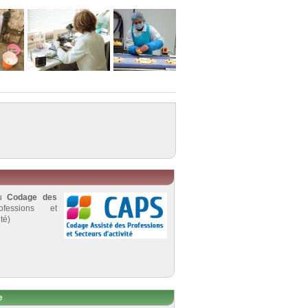
au
Codage des
fessions et
té)
e