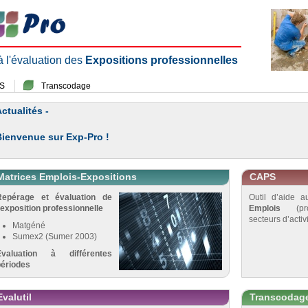
 à l'évaluation des
Expositions professionnelles
S
Transcodage
ctualités -
Bienvenue sur Exp-Pro !
Matrices Emplois-Expositions
CAPS
Repérage et évaluation de
Outil d’aide 
’exposition professionnelle
Emplois
(pro
secteurs d’activi
Matgéné
Sumex2 (Sumer 2003)
Évaluation à différentes
périodes
Evalutil
Transcodag