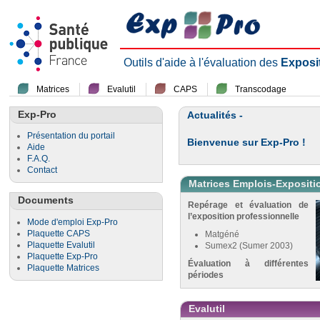
Outils d'aide à l'évaluation des
Exposi
Matrices
Evalutil
CAPS
Transcodage
Exp-Pro
Actualités -
Présentation du portail
Bienvenue sur Exp-Pro !
Aide
F.A.Q.
Contact
Matrices Emplois-Expositi
Documents
Repérage et évaluation de
l’exposition professionnelle
Mode d'emploi Exp-Pro
Plaquette CAPS
Matgéné
Plaquette Evalutil
Sumex2 (Sumer 2003)
Plaquette Exp-Pro
Évaluation à différentes
Plaquette Matrices
périodes
Evalutil