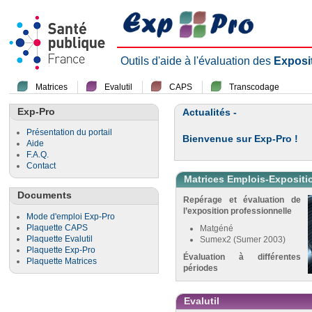
Outils d'aide à l'évaluation des
Exposi
Matrices
Evalutil
CAPS
Transcodage
Exp-Pro
Actualités -
Présentation du portail
Bienvenue sur Exp-Pro !
Aide
F.A.Q.
Contact
Matrices Emplois-Expositi
Documents
Repérage et évaluation de
l’exposition professionnelle
Mode d'emploi Exp-Pro
Plaquette CAPS
Matgéné
Plaquette Evalutil
Sumex2 (Sumer 2003)
Plaquette Exp-Pro
Évaluation à différentes
Plaquette Matrices
périodes
Evalutil