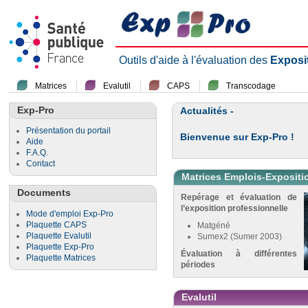
Outils d'aide à l'évaluation des
Exposi
Matrices
Evalutil
CAPS
Transcodage
Exp-Pro
Actualités -
Présentation du portail
Bienvenue sur Exp-Pro !
Aide
F.A.Q.
Contact
Matrices Emplois-Expositi
Documents
Repérage et évaluation de
l’exposition professionnelle
Mode d'emploi Exp-Pro
Plaquette CAPS
Matgéné
Plaquette Evalutil
Sumex2 (Sumer 2003)
Plaquette Exp-Pro
Évaluation à différentes
Plaquette Matrices
périodes
Evalutil