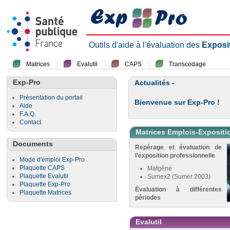
Outils d'aide à l'évaluation des
Exposi
Matrices
Evalutil
CAPS
Transcodage
Exp-Pro
Actualités -
Présentation du portail
Bienvenue sur Exp-Pro !
Aide
F.A.Q.
Contact
Matrices Emplois-Expositi
Documents
Repérage et évaluation de
l’exposition professionnelle
Mode d'emploi Exp-Pro
Plaquette CAPS
Matgéné
Plaquette Evalutil
Sumex2 (Sumer 2003)
Plaquette Exp-Pro
Évaluation à différentes
Plaquette Matrices
périodes
Evalutil