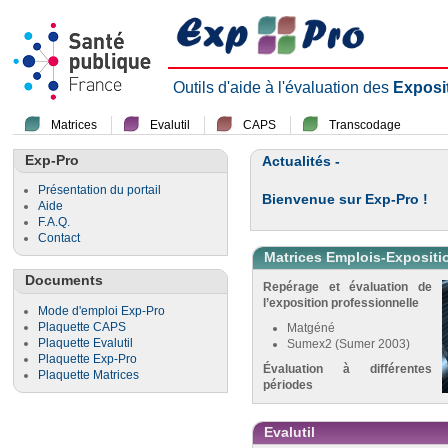
Outils d'aide à l'évaluation des
Exposi
Matrices
Evalutil
CAPS
Transcodage
Exp-Pro
Actualités -
Présentation du portail
Bienvenue sur Exp-Pro !
Aide
F.A.Q.
Contact
Matrices Emplois-Expositi
Documents
Repérage et évaluation de
l’exposition professionnelle
Mode d'emploi Exp-Pro
Plaquette CAPS
Matgéné
Plaquette Evalutil
Sumex2 (Sumer 2003)
Plaquette Exp-Pro
Évaluation à différentes
Plaquette Matrices
périodes
Evalutil