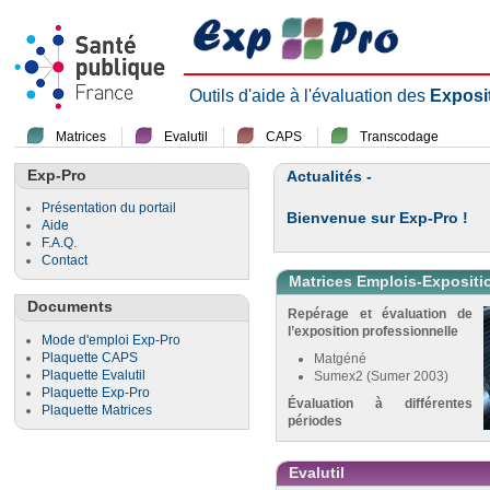
Outils d'aide à l'évaluation des
Exposi
Matrices
Evalutil
CAPS
Transcodage
Exp-Pro
Actualités -
Présentation du portail
Bienvenue sur Exp-Pro !
Aide
F.A.Q.
Contact
Matrices Emplois-Expositi
Documents
Repérage et évaluation de
l’exposition professionnelle
Mode d'emploi Exp-Pro
Plaquette CAPS
Matgéné
Plaquette Evalutil
Sumex2 (Sumer 2003)
Plaquette Exp-Pro
Évaluation à différentes
Plaquette Matrices
périodes
Evalutil