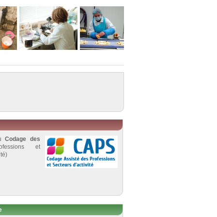
au
Codage des
fessions et
té)
e