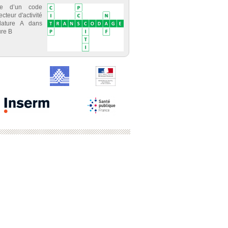
ce d’un code
cteur d'activité
lature A dans
re B