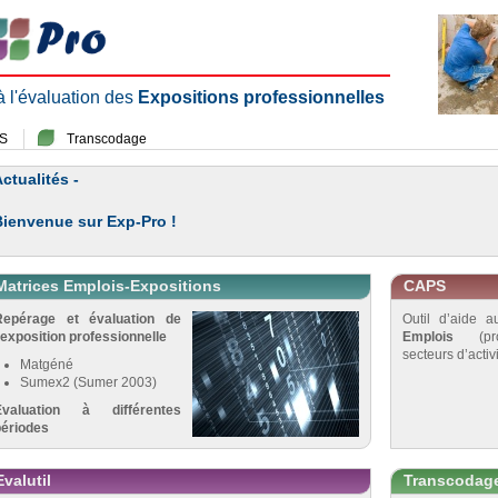
 à l'évaluation des
Expositions professionnelles
S
Transcodage
ctualités -
Bienvenue sur Exp-Pro !
Matrices Emplois-Expositions
CAPS
Repérage et évaluation de
Outil d’aide 
’exposition professionnelle
Emplois
(pro
secteurs d’activi
Matgéné
Sumex2 (Sumer 2003)
Évaluation à différentes
périodes
Evalutil
Transcodag