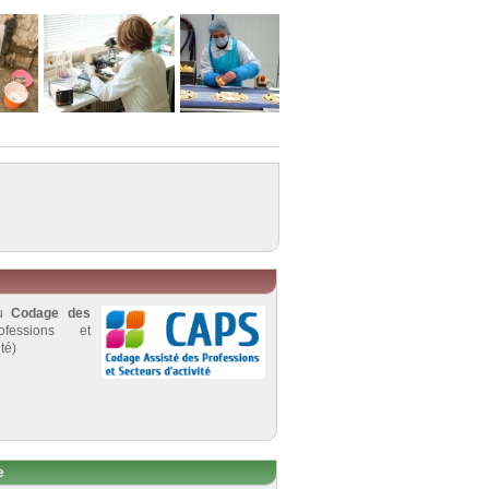
au
Codage des
fessions et
té)
e