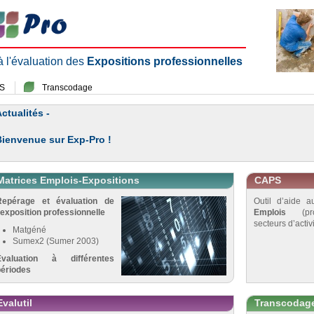
 à l'évaluation des
Expositions professionnelles
S
Transcodage
ctualités -
Bienvenue sur Exp-Pro !
Matrices Emplois-Expositions
CAPS
Repérage et évaluation de
Outil d’aide 
’exposition professionnelle
Emplois
(pro
secteurs d’activi
Matgéné
Sumex2 (Sumer 2003)
Évaluation à différentes
périodes
Evalutil
Transcodag