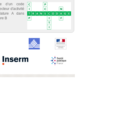
ce d’un code
cteur d'activité
lature A dans
re B