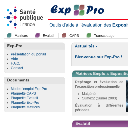
Outils d'aide à l'évaluation des
Exposi
Matrices
Evalutil
CAPS
Transcodage
Exp-Pro
Actualités -
Présentation du portail
Bienvenue sur Exp-Pro !
Aide
F.A.Q.
Contact
Matrices Emplois-Expositi
Documents
Repérage et évaluation de
l’exposition professionnelle
Mode d'emploi Exp-Pro
Plaquette CAPS
Matgéné
Plaquette Evalutil
Sumex2 (Sumer 2003)
Plaquette Exp-Pro
Évaluation à différentes
Plaquette Matrices
périodes
Evalutil