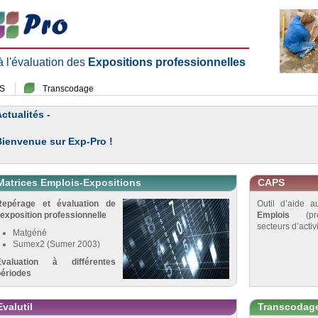
 à l'évaluation des
Expositions professionnelles
S
Transcodage
ctualités -
Bienvenue sur Exp-Pro !
Matrices Emplois-Expositions
CAPS
Repérage et évaluation de
Outil d’aide 
’exposition professionnelle
Emplois
(pro
secteurs d’activi
Matgéné
Sumex2 (Sumer 2003)
Évaluation à différentes
périodes
Evalutil
Transcodag