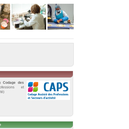
au
Codage des
fessions et
té)
e