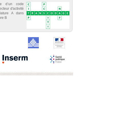
ce d’un code
cteur d'activité
lature A dans
re B