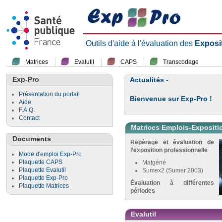
Outils d'aide à l'évaluation des
Exposi
Matrices
Evalutil
CAPS
Transcodage
Exp-Pro
Actualités -
Présentation du portail
Bienvenue sur Exp-Pro !
Aide
F.A.Q.
Contact
Matrices Emplois-Expositi
Documents
Repérage et évaluation de
l’exposition professionnelle
Mode d'emploi Exp-Pro
Plaquette CAPS
Matgéné
Plaquette Evalutil
Sumex2 (Sumer 2003)
Plaquette Exp-Pro
Évaluation à différentes
Plaquette Matrices
périodes
Evalutil