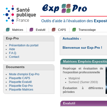
Outils d'aide à l'évaluation des
Exposi
Matrices
Evalutil
CAPS
Transcodage
Exp-Pro
Actualités -
Présentation du portail
Bienvenue sur Exp-Pro !
Aide
F.A.Q.
Contact
Matrices Emplois-Expositi
Documents
Repérage et évaluation de
l’exposition professionnelle
Mode d'emploi Exp-Pro
Plaquette CAPS
Matgéné
Plaquette Evalutil
Sumex2 (Sumer 2003)
Plaquette Exp-Pro
Évaluation à différentes
Plaquette Matrices
périodes
Evalutil