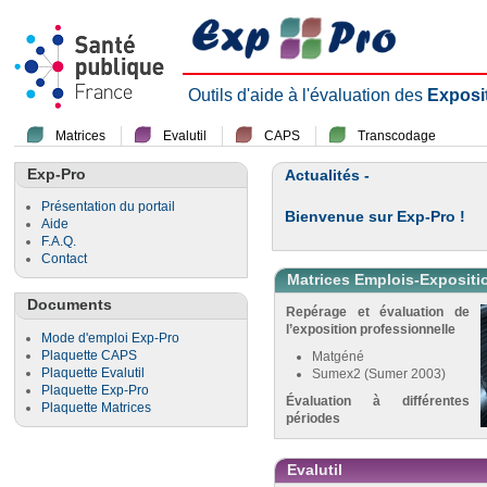
Outils d'aide à l'évaluation des
Exposi
Matrices
Evalutil
CAPS
Transcodage
Exp-Pro
Actualités -
Présentation du portail
Bienvenue sur Exp-Pro !
Aide
F.A.Q.
Contact
Matrices Emplois-Expositi
Documents
Repérage et évaluation de
l’exposition professionnelle
Mode d'emploi Exp-Pro
Plaquette CAPS
Matgéné
Plaquette Evalutil
Sumex2 (Sumer 2003)
Plaquette Exp-Pro
Évaluation à différentes
Plaquette Matrices
périodes
Evalutil