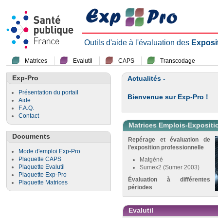
Outils d'aide à l'évaluation des
Exposi
Matrices
Evalutil
CAPS
Transcodage
Exp-Pro
Actualités -
Présentation du portail
Bienvenue sur Exp-Pro !
Aide
F.A.Q.
Contact
Matrices Emplois-Expositi
Documents
Repérage et évaluation de
l’exposition professionnelle
Mode d'emploi Exp-Pro
Plaquette CAPS
Matgéné
Plaquette Evalutil
Sumex2 (Sumer 2003)
Plaquette Exp-Pro
Évaluation à différentes
Plaquette Matrices
périodes
Evalutil