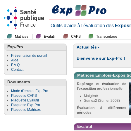
Outils d'aide à l'évaluation des
Exposi
Matrices
Evalutil
CAPS
Transcodage
Exp-Pro
Actualités -
Présentation du portail
Bienvenue sur Exp-Pro !
Aide
F.A.Q.
Contact
Matrices Emplois-Expositi
Documents
Repérage et évaluation de
l’exposition professionnelle
Mode d'emploi Exp-Pro
Plaquette CAPS
Matgéné
Plaquette Evalutil
Sumex2 (Sumer 2003)
Plaquette Exp-Pro
Évaluation à différentes
Plaquette Matrices
périodes
Evalutil