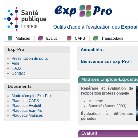
Outils d'aide à l'évaluation des
Exposi
Matrices
Evalutil
CAPS
Transcodage
Exp-Pro
Actualités -
Présentation du portail
Bienvenue sur Exp-Pro !
Aide
F.A.Q.
Contact
Matrices Emplois-Expositi
Documents
Repérage et évaluation de
l’exposition professionnelle
Mode d'emploi Exp-Pro
Plaquette CAPS
Matgéné
Plaquette Evalutil
Sumex2 (Sumer 2003)
Plaquette Exp-Pro
Évaluation à différentes
Plaquette Matrices
périodes
Evalutil