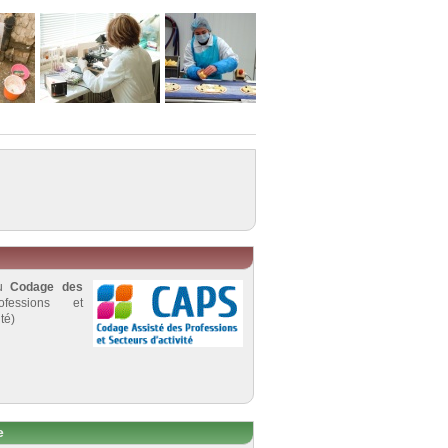
au
Codage des
fessions et
té)
e