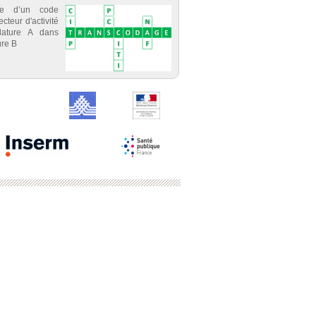
ce d’un code
cteur d'activité
lature A dans
re B