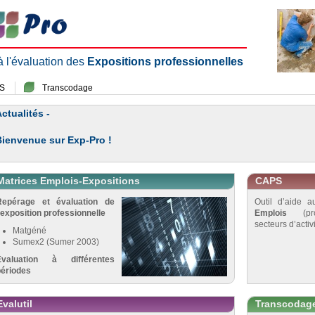
 à l'évaluation des
Expositions professionnelles
S
Transcodage
ctualités -
Bienvenue sur Exp-Pro !
Matrices Emplois-Expositions
CAPS
Repérage et évaluation de
Outil d’aide 
’exposition professionnelle
Emplois
(pro
secteurs d’activi
Matgéné
Sumex2 (Sumer 2003)
Évaluation à différentes
périodes
Evalutil
Transcodag