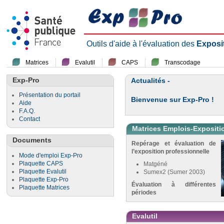
Outils d'aide à l'évaluation des
Exposi
Matrices
Evalutil
CAPS
Transcodage
Exp-Pro
Actualités -
Présentation du portail
Bienvenue sur Exp-Pro !
Aide
F.A.Q.
Contact
Matrices Emplois-Expositi
Documents
Repérage et évaluation de
l’exposition professionnelle
Mode d'emploi Exp-Pro
Plaquette CAPS
Matgéné
Plaquette Evalutil
Sumex2 (Sumer 2003)
Plaquette Exp-Pro
Évaluation à différentes
Plaquette Matrices
périodes
Evalutil