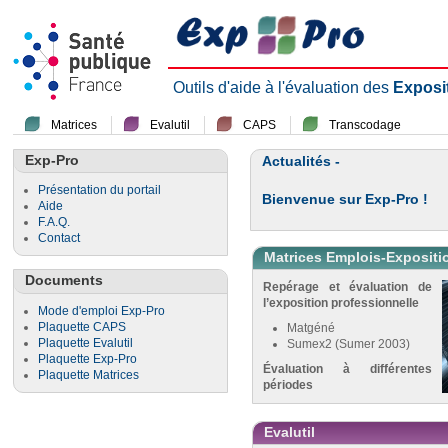
Outils d'aide à l'évaluation des
Exposi
Matrices
Evalutil
CAPS
Transcodage
Exp-Pro
Actualités -
Présentation du portail
Bienvenue sur Exp-Pro !
Aide
F.A.Q.
Contact
Matrices Emplois-Expositi
Documents
Repérage et évaluation de
l’exposition professionnelle
Mode d'emploi Exp-Pro
Plaquette CAPS
Matgéné
Plaquette Evalutil
Sumex2 (Sumer 2003)
Plaquette Exp-Pro
Évaluation à différentes
Plaquette Matrices
périodes
Evalutil