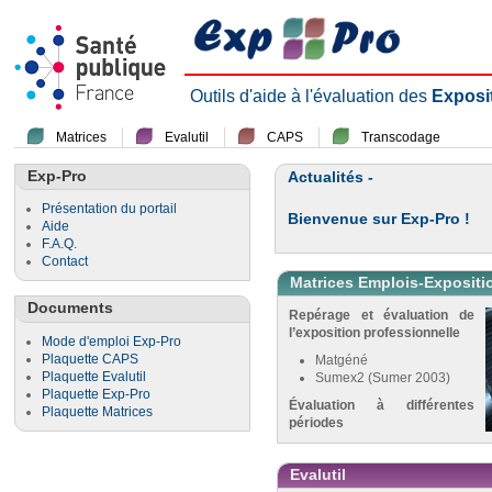
Outils d'aide à l'évaluation des
Exposi
Matrices
Evalutil
CAPS
Transcodage
Exp-Pro
Actualités -
Présentation du portail
Bienvenue sur Exp-Pro !
Aide
F.A.Q.
Contact
Matrices Emplois-Expositi
Documents
Repérage et évaluation de
l’exposition professionnelle
Mode d'emploi Exp-Pro
Plaquette CAPS
Matgéné
Plaquette Evalutil
Sumex2 (Sumer 2003)
Plaquette Exp-Pro
Évaluation à différentes
Plaquette Matrices
périodes
Evalutil