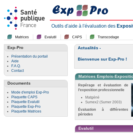
Outils d'aide à l'évaluation des
Exposi
Matrices
Evalutil
CAPS
Transcodage
Exp-Pro
Actualités -
Présentation du portail
Bienvenue sur Exp-Pro !
Aide
F.A.Q.
Contact
Matrices Emplois-Expositi
Documents
Repérage et évaluation de
l’exposition professionnelle
Mode d'emploi Exp-Pro
Plaquette CAPS
Matgéné
Plaquette Evalutil
Sumex2 (Sumer 2003)
Plaquette Exp-Pro
Évaluation à différentes
Plaquette Matrices
périodes
Evalutil