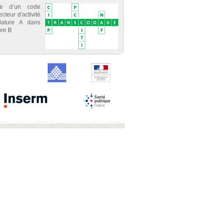
ce d’un code
cteur d'activité
lature A dans
re B