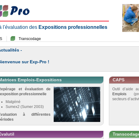
 à l'évaluation des
Expositions professionnelles
S
Transcodage
ctualités -
Bienvenue sur Exp-Pro !
Matrices Emplois-Expositions
CAPS
Repérage et évaluation de
Outil d’aide 
’exposition professionnelle
Emplois
(pro
secteurs d’activi
Matgéné
Sumex2 (Sumer 2003)
Évaluation à différentes
périodes
Evalutil
Transcodag