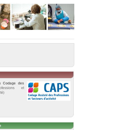
au
Codage des
fessions et
té)
e