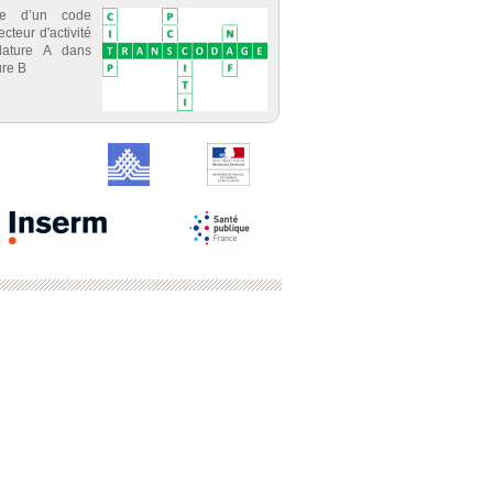
ce d’un code
cteur d'activité
lature A dans
re B