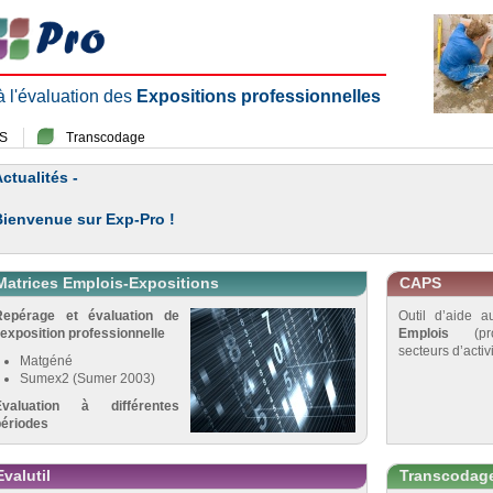
 à l'évaluation des
Expositions professionnelles
S
Transcodage
ctualités -
Bienvenue sur Exp-Pro !
Matrices Emplois-Expositions
CAPS
Repérage et évaluation de
Outil d’aide 
’exposition professionnelle
Emplois
(pro
secteurs d’activi
Matgéné
Sumex2 (Sumer 2003)
Évaluation à différentes
périodes
Evalutil
Transcodag