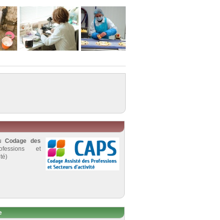
au
Codage des
fessions et
té)
e