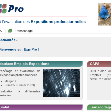
 à l'évaluation des
Expositions professionnelles
S
Transcodage
ctualités -
Bienvenue sur Exp-Pro !
Matrices Emplois-Expositions
CAPS
Repérage et évaluation de
Outil d’aide 
’exposition professionnelle
Emplois
(pro
secteurs d’activi
Matgéné
Sumex2 (Sumer 2003)
Évaluation à différentes
périodes
Evalutil
Transcodag