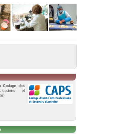
au
Codage des
fessions et
té)
e