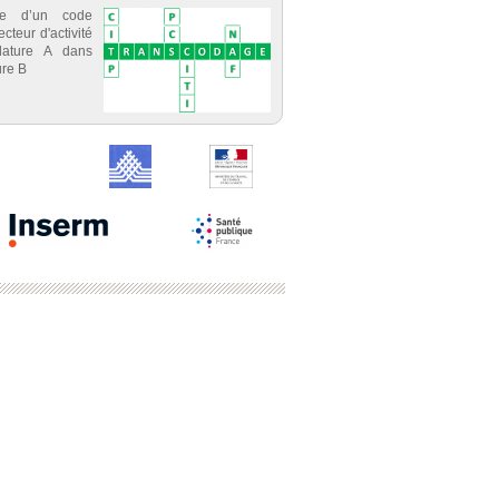
ce d’un code
cteur d'activité
lature A dans
re B