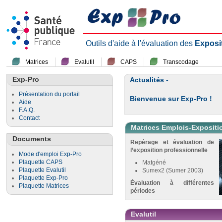
Outils d'aide à l'évaluation des
Exposi
Matrices
Evalutil
CAPS
Transcodage
Exp-Pro
Actualités -
Présentation du portail
Bienvenue sur Exp-Pro !
Aide
F.A.Q.
Contact
Matrices Emplois-Expositi
Documents
Repérage et évaluation de
l’exposition professionnelle
Mode d'emploi Exp-Pro
Plaquette CAPS
Matgéné
Plaquette Evalutil
Sumex2 (Sumer 2003)
Plaquette Exp-Pro
Évaluation à différentes
Plaquette Matrices
périodes
Evalutil