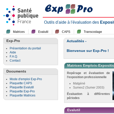
Outils d'aide à l'évaluation des
Exposi
Matrices
Evalutil
CAPS
Transcodage
Exp-Pro
Actualités -
Présentation du portail
Bienvenue sur Exp-Pro !
Aide
F.A.Q.
Contact
Matrices Emplois-Expositi
Documents
Repérage et évaluation de
l’exposition professionnelle
Mode d'emploi Exp-Pro
Plaquette CAPS
Matgéné
Plaquette Evalutil
Sumex2 (Sumer 2003)
Plaquette Exp-Pro
Évaluation à différentes
Plaquette Matrices
périodes
Evalutil