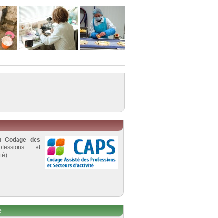
au
Codage des
fessions et
té)
e