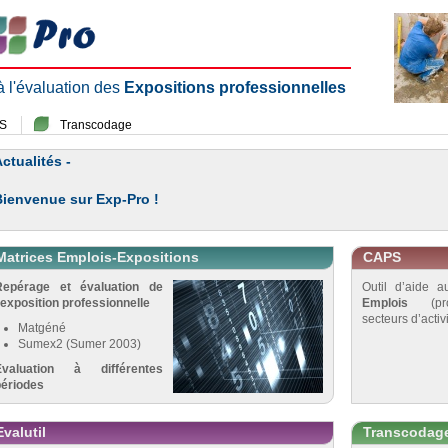
 à l'évaluation des
Expositions professionnelles
S
Transcodage
ctualités -
Bienvenue sur Exp-Pro !
Matrices Emplois-Expositions
CAPS
Repérage et évaluation de
Outil d’aide 
’exposition professionnelle
Emplois
(pro
secteurs d’activi
Matgéné
Sumex2 (Sumer 2003)
Évaluation à différentes
périodes
Evalutil
Transcodag