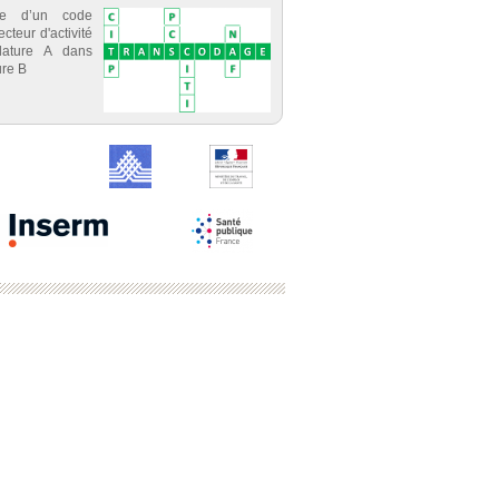
ce d’un code
cteur d'activité
lature A dans
re B